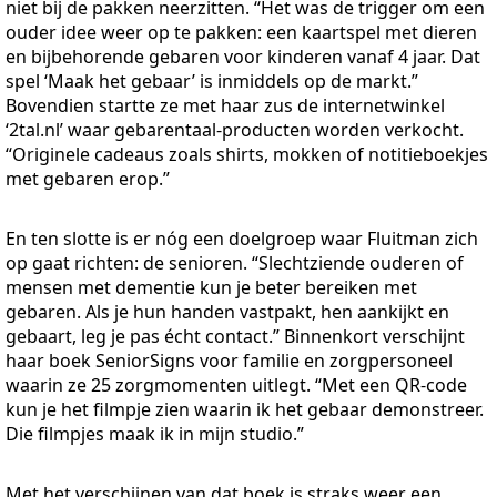
niet bij de pakken neerzitten. “Het was de trigger om een
ouder idee weer op te pakken: een kaartspel met dieren
en bijbehorende gebaren voor kinderen vanaf 4 jaar. Dat
spel ‘Maak het gebaar’ is inmiddels op de markt.”
Bovendien startte ze met haar zus de internetwinkel
‘2tal.nl’ waar gebarentaal-producten worden verkocht.
“Originele cadeaus zoals shirts, mokken of notitieboekjes
met gebaren erop.”
En ten slotte is er nóg een doelgroep waar Fluitman zich
op gaat richten: de senioren. “Slechtziende ouderen of
mensen met dementie kun je beter bereiken met
gebaren. Als je hun handen vastpakt, hen aankijkt en
gebaart, leg je pas écht contact.” Binnenkort verschijnt
haar boek SeniorSigns voor familie en zorgpersoneel
waarin ze 25 zorgmomenten uitlegt. “Met een QR-code
kun je het filmpje zien waarin ik het gebaar demonstreer.
Die filmpjes maak ik in mijn studio.”
Met het verschijnen van dat boek is straks weer een