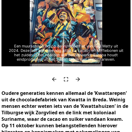
Een muurschildering op de Pijnboomflat van Paul Watty uit
2024. Deze laat zien hoe nog altijd de cacao- en koffiebonen uit
het zuiden in het noorden worden verwerkt: Europa houdt
eindproducten uit het zuiden tegen met importtarieven.
Oudere generaties kennen allemaal de ’Kwattarepen’
uit de chocoladefabriek van Kwatta in Breda. Weinig
mensen echter weten iets van de ’Kwattahuizen’ in de
Tilburgse wijk Zorgvlied en de link met koloniaal
Suriname, waar de cacao en suiker vandaan kwam.
Op 11 oktober kunnen belangstellenden hierover
bijpraten en kennismaken met nakomelingen van