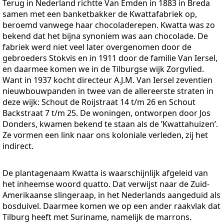
Terug in Nederland richtte Van Emden in 1883 in Breda
samen met een banketbakker de Kwattafabriek op,
beroemd vanwege haar chocoladerepen. Kwatta was zo
bekend dat het bijna synoniem was aan chocolade. De
fabriek werd niet veel later overgenomen door de
gebroeders Stokvis en in 1911 door de familie Van Iersel,
en daarmee komen we in de Tilburgse wijk Zorgvlied.
Want in 1937 kocht directeur A.J.M. Van Iersel zeventien
nieuwbouwpanden in twee van de allereerste straten in
deze wijk: Schout de Roijstraat 14 t/m 26 en Schout
Backstraat 7 t/m 25. De woningen, ontworpen door Jos
Donders, kwamen bekend te staan als de ’Kwattahuizen’.
Ze vormen een link naar ons koloniale verleden, zij het
indirect.
De plantagenaam Kwatta is waarschijnlijk afgeleid van
het inheemse woord quatto. Dat verwijst naar de Zuid-
Amerikaanse slingeraap, in het Nederlands aangeduid als
bosduivel. Daarmee komen we op een ander raakvlak dat
Tilburg heeft met Suriname, namelijk de marrons.