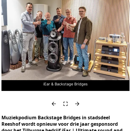
iEar & Backstage Bridges
Muziekpodium Backstage Bridges in stadsdeel
Reeshof wordt opnieuw voor drie jaar gesponsord
door het Tilburgse bedrijf iEar | Ultimate sound and