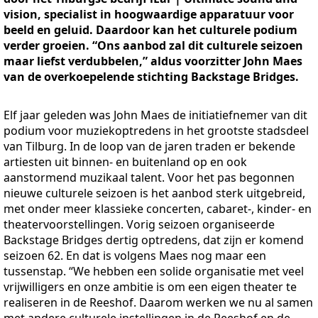
vision, specialist in hoogwaardige apparatuur voor
beeld en geluid. Daardoor kan het culturele podium
verder groeien. “Ons aanbod zal dit culturele seizoen
maar liefst verdubbelen,” aldus voorzitter John Maes
van de overkoepelende stichting Backstage Bridges.
Elf jaar geleden was John Maes de initiatiefnemer van dit
podium voor muziekoptredens in het grootste stadsdeel
van Tilburg. In de loop van de jaren traden er bekende
artiesten uit binnen- en buitenland op en ook
aanstormend muzikaal talent. Voor het pas begonnen
nieuwe culturele seizoen is het aanbod sterk uitgebreid,
met onder meer klassieke concerten, cabaret-, kinder- en
theatervoorstellingen. Vorig seizoen organiseerde
Backstage Bridges dertig optredens, dat zijn er komend
seizoen 62. En dat is volgens Maes nog maar een
tussenstap. “We hebben een solide organisatie met veel
vrijwilligers en onze ambitie is om een eigen theater te
realiseren in de Reeshof. Daarom werken we nu al samen
met andere culturele instellingen in de Reeshof en de